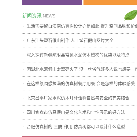
新闻资讯
NEWS
生活需要留白海南仿真树设计亦是如此 提升空间品味和价
广东汕头塑石假山制作 人工塑石假山图片大全
深入探讨新疆疏附县常见水泥仿木楼梯的优势以及特点
因湖北水泥假山太漂亮火了 没一丝俗气好多人说也想要一
在这样氛围感拉满的仿真树餐厅用餐 会是怎样的体验感受
北京昌平厂家水泥仿木灯杆诠释自然与安全的完美结合
四川宜宾市仿真假山是文化艺术和个性展示的好方法
合肥仿真树的-三防-作用 仿真树都可以设计什么造型