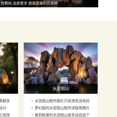
仿真树 品类更多 颜值更美的仿真树
水泥假山
情奉献多
水泥假山制作图片只有漂亮没有好
设计-
梦幻般的水泥假山制作流程用图片
看快来喽两眼
工修改
美到眩晕的水泥假山很多出自这个
显示是这样的繁琐复杂