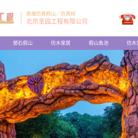
高端仿真假山／仿真树
北京圣园工程有限公司
塑石假山
仿木家居
假山鱼池
仿木