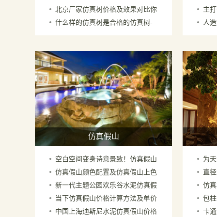
北京厂家仿真树价格及效果对比你
主打
哪里厂家能制做
原则
什么样的仿真树是合格的仿真树-
人造
确定不看一下
界的
北京仿真树制作厂家
场景
仿真假山
空白空间变身诗意景致！仿真假山
为天
仿真假山颜色配置及仿真假山上色
直径
石的造景蜕变过程
北京
新一代主题公园欢乐谷水泥仿真假
仿真
方法－北京厂家
京厂
当下仿真假山价格计算方法及单价
包柱
山价格多少钱一平米
子－
中国上海迪斯尼水泥仿真假山价格
卡通
多少钱一平米
仿真