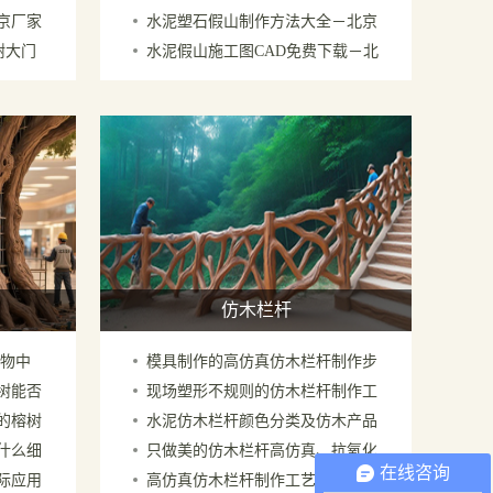
京厂家
水泥塑石假山制作方法大全－北京
厂家图片太好看了
树大门
水泥假山施工图CAD免费下载－北
厂家经验共享
京厂家专业制作
仿木栏杆
购物中
模具制作的高仿真仿木栏杆制作步
树能否
现场塑形不规则的仿木栏杆制作工
骤
的榕树
水泥仿木栏杆颜色分类及仿木产品
艺，效果逼真
什么细
只做美的仿木栏杆高仿真、抗氧化
颜色划分
在线咨询
际应用
高仿真仿木栏杆制作工艺