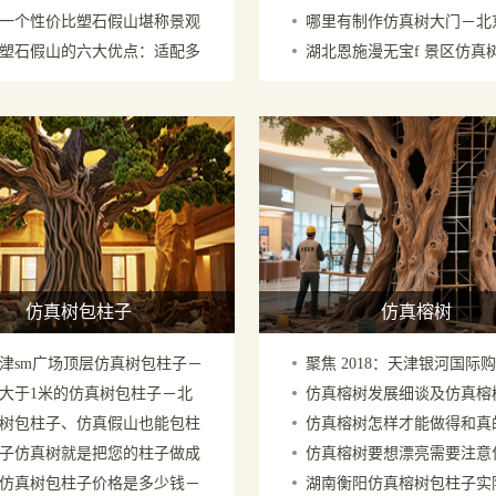
一个性价比塑石假山堪称景观
哪里有制作仿真树大门－北
你知道多少
后的效果对比
塑石假山的六大优点：适配多
湖北恩施漫无宝f 景区仿真
省钱王者
各种仿真树大门
，性价比出众
施工制作过程记录
仿真树包柱子
仿真榕树
津sm广场顶层仿真树包柱子－
聚焦 2018：天津银河国际
大于1米的仿真树包柱子－北
仿真榕树发展细谈及仿真榕
厂家
心的仿真树f貌
树包柱子、仿真假山也能包柱
仿真榕树怎样才能做得和真
家在广州
起到藏feng聚气作用
子仿真树就是把您的柱子做成
仿真榕树要想漂亮需要注意
制作于上海外滩
一样－仿真榕树制作方法
仿真树包柱子价格是多少钱－
湖南衡阳仿真榕树包柱子实
艺术品
节－厂家经验谈