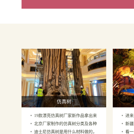
仿真树
19款漂亮仿真树厂家新作品拿出来
进来
北京厂家制作的仿真树分类及各种
新疆
供您参考先到先得
忌你
迪士尼仿真树是用什么材料做的，
看一
仿真树的特点
笔，