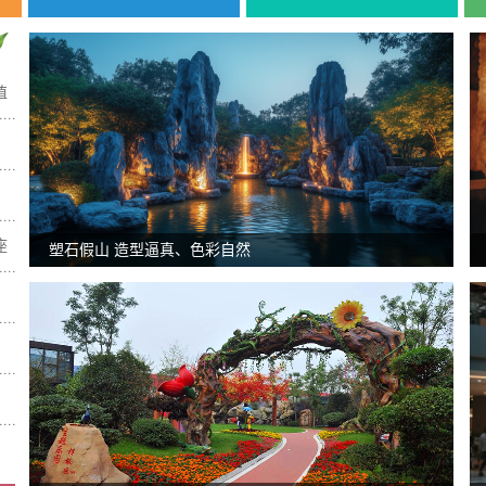
值
座
塑石假山 造型逼真、色彩自然