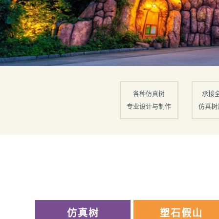
各种仿真树
承接
专业设计与制作
仿真树
仿真树
塑石假山