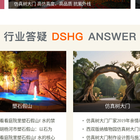
仿真树大门 高仿真度、高品质 抗紫外线
塑石假山
仿真树大门
看看庭院里塑石假山f 水的禁
仿真树大门厂家2019年亲
胡杨河市塑石假山：以石为
西双版纳植物园仿真树大门
了解多少呢
的案例照片
看庭院里塑石假山f 水的核心
仿真树大门制作设计图与施
绘就诗与远方之境
北京制作厂家