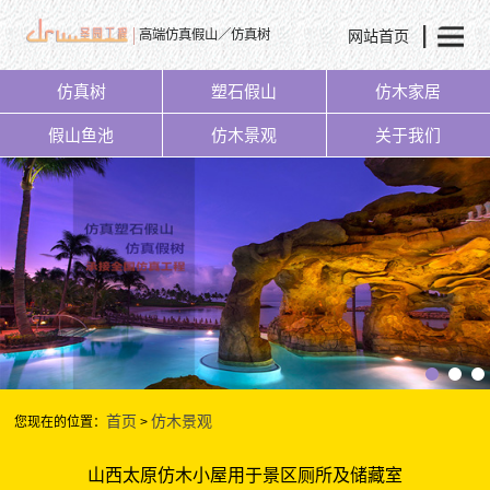
网站首页
高端仿真假山／仿真树
仿真树
塑石假山
仿木家居
假山鱼池
仿木景观
关于我们
首页
仿木景观
您现在的位置：
>
山西太原仿木小屋用于景区厕所及储藏室