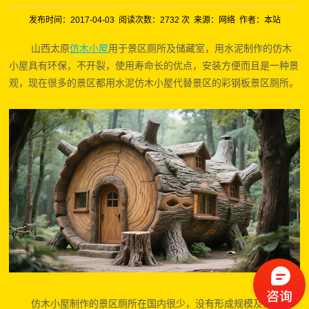
发布时间：2017-04-03 阅读次数：
2732 次 来源：网络 作者：本站
山西太原
仿木小屋
用于景区厕所及储藏室，用水泥制作的仿木
小屋具有环保，不开裂，使用寿命长的优点，安装方便而且是一种景
观，现在很多的景区都用水泥仿木小屋
代替
景区的彩钢板
景区厕所
。
仿木小屋制作的
景区厕所
在国内很少，没有形成规模及流通，