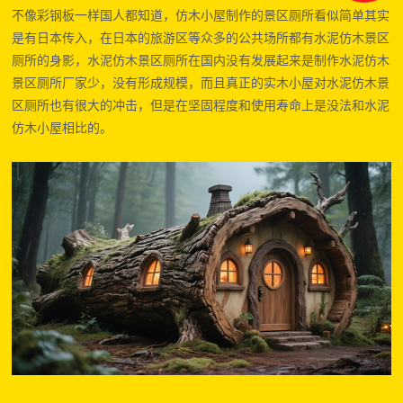
不像彩钢板一样国人都知道，仿木小屋制作的
景区厕所
看似简单其实
是有日本传入，在日本的旅游区等众多的公共场所都有水泥仿木
景区
厕所
的身影，
水泥仿木
景区厕所
在国内没有发展起来是制作
水泥仿木
景区厕所
厂家少，没有形成规模，而且真正的实木小屋对
水泥仿木
景
区厕所
也有很大的冲击，但是在坚固程度和使用寿命上是没法和水泥
仿木小屋相比的。