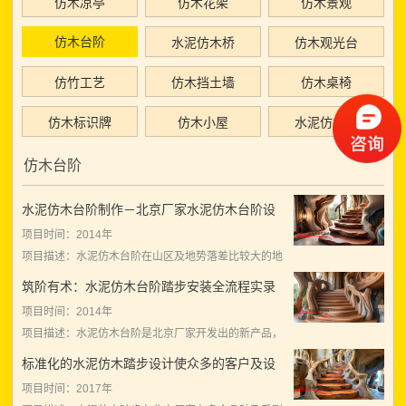
仿木凉亭
仿木花架
仿木景观
仿木台阶
水泥仿木桥
仿木观光台
仿竹工艺
仿木挡土墙
仿木桌椅
仿木标识牌
仿木小屋
水泥仿木船
仿木台阶
水泥仿木台阶制作－北京厂家水泥仿木台阶设
计制作
项目时间：2014年
项目描述：水泥仿木台阶在山区及地势落差比较大的地
区很常见，以前都是用水泥现场制作普通的台阶或者是
筑阶有术：水泥仿木台阶踏步安装全流程实录
铺装石材，但不管哪种方式都存在施工不方便，尤其是
项目时间：2014年
用水不方便的场所施工是不便。
项目描述：水泥仿木台阶是北京厂家开发出的新产品，
在国内还很少使用，水泥仿木台阶适用于沙土地、砾石
标准化的水泥仿木踏步设计使众多的客户及设
地，但不适合坚硬的山地使用，我们开发的水泥仿木台
计方受益匪浅
项目时间：2017年
阶安装特别方便，并且美观与实用兼得，安装特别方