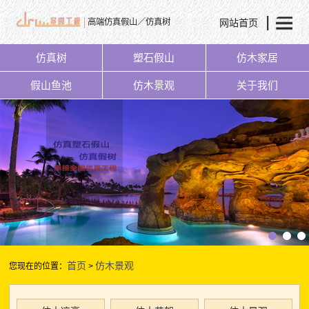
网站首页
高端仿真假山／仿真树
仿真树
塑石假山
仿木家居
假山鱼池
仿木景观
关于我们
首页
仿木景观
您现在的位置：
>